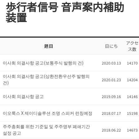
歩行者信号 音声案内補助
装置
アクセ
題目
日にち
ス数
이사회 의결사항 공고(보통주식 발행의 건)
2020.03.13
14170
이사회 의결사항 공고(상환전환우선주 발행의
2020.01.23
14204
건)
이사회 의결사항 공고
2019.09.16
14146
이오룩스 X 제이디솔루션 조명 스피커 런칭예정
2018.07.17
15198
주주총회를 위한 기준일 및 주주명부 폐쇄기간
2018.06.22
14673
설정 공고