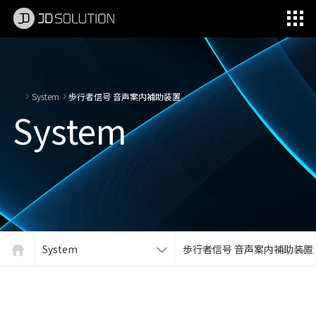
제이디솔루션 - 초지향성 음향 및 초지향성 스피커 원천기술 전문 기업
소셜임팩트, 지향성 스피커, 초 지향성 스피커, 고출력 지향성 스피커, 경고/재난/안전/안내 방송, 딕센, 사운딕, 특수목적 스피커
System
歩行者信号 音声案内補助装置
System
System
歩行者信号 音声案内補助装置