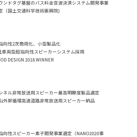
ウンドタグ基盤のバス料金音波決済システム開発事業
定（国土交通科学技術振興院)
指向性2次商用化、小型製品化
社車両型超指向性スピーカーシステム採用
OD DESIGN 2018 WINNER
ンネル非常放送用スピーカー最高明瞭度製品選定
山外郭循環高速道路非常放送用スピーカー納品
指向性スピーカー素子開発事業選定（NANO2020事