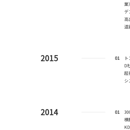
業
デ
高
道
2015
01
ト
D
超
シ
2014
01
3
横
K