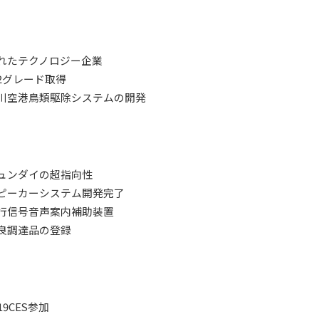
れたテクノロジー企業
-2グレード取得
川空港鳥類駆除システムの開発
ュンダイの超指向性
ピーカーシステム開発完了
行信号音声案内補助装置
良調達品の登録
019CES参加