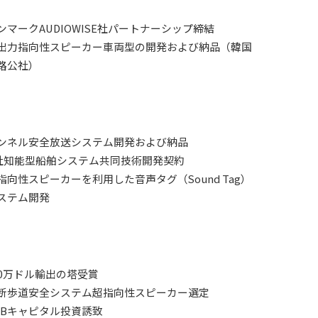
）
ンマークAUDIOWISE社パートナーシップ締結
出力指向性スピーカー車両型の開発および納品（韓国
路公社）
ンネル安全放送システム開発および納品
社知能型船舶システム共同技術開発契約
指向性スピーカーを利用した音声タグ（Sound Tag）
ステム開発
00万ドル輸出の塔受賞
断歩道安全システム超指向性スピーカー選定
DBキャピタル投資誘致