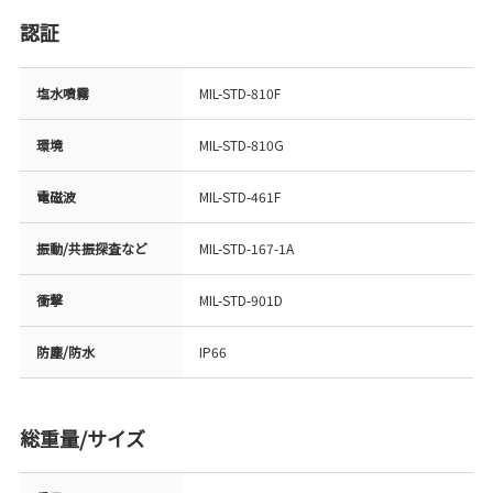
認証
塩水噴霧
MIL-STD-810F
環境
MIL-STD-810G
電磁波
MIL-STD-461F
振動/共振探査など
MIL-STD-167-1A
衝撃
MIL-STD-901D
防塵/防水
IP66
総重量/サイズ