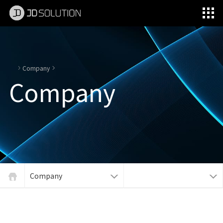
제이디솔루션 - 초지향성 음향 및 초지향성 스피커 원천기술 전문 기업
소셜임팩트, 지향성 스피커, 초 지향성 스피커, 고출력 지향성 스피커, 경고/재난/안전/안내 방송, 딕센, 사운딕, 특수목적 스피커
Company
Company
Company