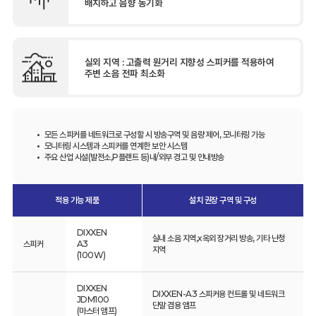
배치하고 음향 동기화
실외 지역 : 고출력 원거리 지향성 스피커를 적용하여
주변 소음 전파 최소화
모든 스피커를 네트워크로 구성할 시 방송구역 및 음량 제어, 모니터링 가능
모니터링 시스템과 스피커를 연계한 보안 시스템
주요 산업 시설(발전소,P플랜트 등)내/외부 경고 및 안내방송
적용 가능 제품
설치 권장 구역 및 구성
DIXXEN
실내 소음 지역,x옥외 장거리 방송, 기타 난청
스피커
A3
지역
(100W)
DIXXEN
DIXXEN-A3 스피커용 컨트롤 및 네트워크
JDM100
단말 겸용 앰프
(마스터 앰프)