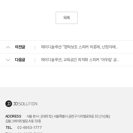
목록
제이디솔루션 “청력보조 스피커 하룬제, 난청자에게 듣는 즐거움 줄 것” 동아닷컴
이전글
제이디솔루션, 교육공간 최적화 스피커 '아우림' 공개
다음글
ADDRESS
서울 본사 : (08512) 서울특별시 금천구 디지털로9길 32 (가산동)
갑을그레이트빌딩 A동 13층
TEL.
02-6953-1777