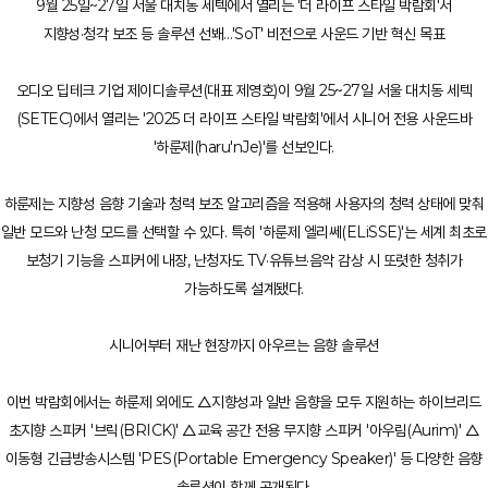
9월 25일~27일 서울 대치동 세텍에서 열리는 '더 라이프 스타일 박람회'서
지향성·청각 보조 등 솔루션 선봬…'SoT' 비전으로 사운드 기반 혁신 목표
오디오 딥테크 기업 제이디솔루션(대표 제영호)이 9월 25~27일 서울 대치동 세텍
(SETEC)에서 열리는 '2025 더 라이프 스타일 박람회'에서 시니어 전용 사운드바
'하룬제(haru'nJe)'를 선보인다.
하룬제는 지향성 음향 기술과 청력 보조 알고리즘을 적용해 사용자의 청력 상태에 맞춰
일반 모드와 난청 모드를 선택할 수 있다. 특히 '하룬제 엘리쎄(ELiSSE)'는 세계 최초로
보청기 기능을 스피커에 내장, 난청자도 TV·유튜브·음악 감상 시 또렷한 청취가
가능하도록 설계됐다.
시니어부터 재난 현장까지 아우르는 음향 솔루션
이번 박람회에서는 하룬제 외에도 △지향성과 일반 음향을 모두 지원하는 하이브리드
초지향 스피커 '브릭(BRICK)' △교육 공간 전용 무지향 스피커 '아우림(Aurim)' △
이동형 긴급방송시스템 'PES(Portable Emergency Speaker)' 등 다양한 음향
솔루션이 함께 공개된다.