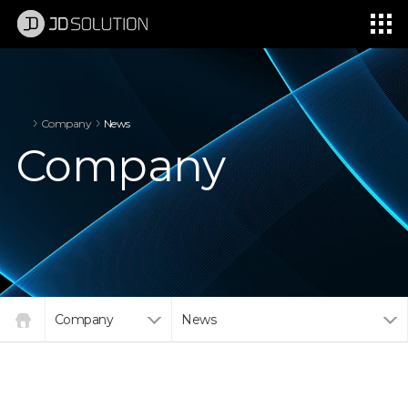
제이디솔루션 - 초지향성 음향 및 초지향성 스피커 원천기술 전문 기업
소셜임팩트, 지향성 스피커, 초 지향성 스피커, 고출력 지향성 스피커, 경고/재난/안전/안내 방송, 딕센, 사운딕, 특수목적 스피커
Company
News
Company
Company
News