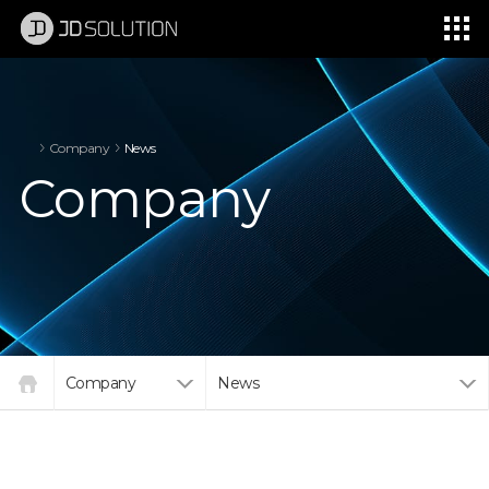
제이디솔루션 - 초지향성 음향 및 초지향성 스피커 원천기술 전문 기업
소셜임팩트, 지향성 스피커, 초 지향성 스피커, 고출력 지향성 스피커, 경고/재난/안전/안내 방송, 딕센, 사운딕, 특수목적 스피커
Company
News
Company
Company
News