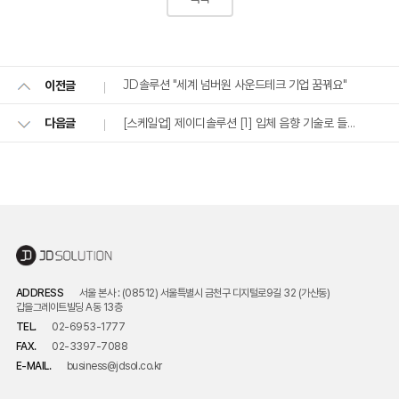
JD솔루션 "세계 넘버원 사운드테크 기업 꿈꿔요"
이전글
[스케일업] 제이디솔루션 [1] 입체 음향 기술로 들려주는 IOT ‘SOT’ 시대 연다
다음글
ADDRESS
서울 본사 : (08512) 서울특별시 금천구 디지털로9길 32 (가산동)
갑을그레이트빌딩 A동 13층
TEL.
02-6953-1777
FAX.
02-3397-7088
E-MAIL.
business@jdsol.co.kr