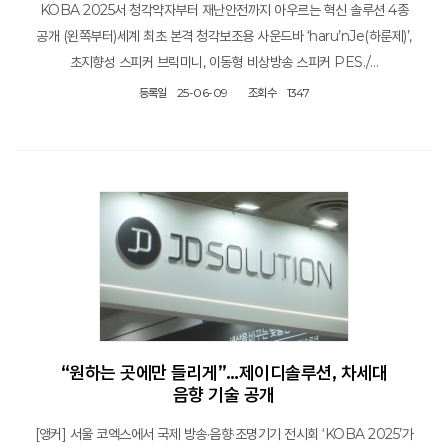
KOBA 2025서 청각약자부터 재난안전까지 아우르는 혁신 솔루션 4종
공개 (왼쪽부터)세계 최초 본격 청각보조용 사운드바 ‘haru’nJe(하룬제)’,
초지향성 스피커 브릭미니, 이동형 비상방송 스피커 PES./…
등록일
25-06-09
조회수
1347
“원하는 곳에만 들리게”…제이디솔루션, 차세대
음향 기술 공개
[앵커] 서울 코엑스에서 국제 방송·음향·조명기기 전시회 ‘KOBA 2025’가