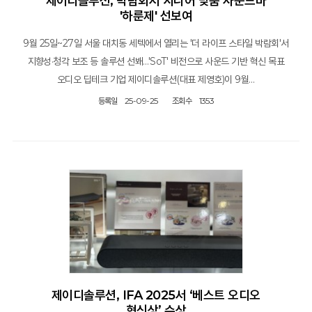
제이디솔루션, 박람회서 시니어 맞춤 사운드바
'하룬제' 선보여
9월 25일~27일 서울 대치동 세텍에서 열리는 '더 라이프 스타일 박람회'서
지향성·청각 보조 등 솔루션 선봬…'SoT' 비전으로 사운드 기반 혁신 목표
오디오 딥테크 기업 제이디솔루션(대표 제영호)이 9월…
등록일
25-09-25
조회수
1353
제이디솔루션, IFA 2025서 ‘베스트 오디오
혁신상’ 수상