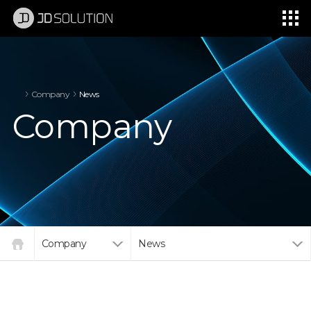
제이디솔루션 - 초지향성 음향 및 초지향성 스피커 원천기술 전문 기업
소셜임팩트, 지향성 스피커, 초 지향성 스피커, 고출력 지향성 스피커, 경고/재난/안전/안내 방송, 딕센, 사운딕, 특수목적 스피커
Company
News
Company
Company
News