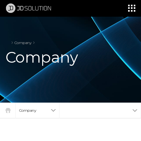
제이디솔루션 - 초지향성 음향 및 초지향성 스피커 원천기술 전문 기업
소셜임팩트, 지향성 스피커, 초 지향성 스피커, 고출력 지향성 스피커, 경고/재난/안전/안내 방송, 딕센, 사운딕, 특수목적 스피커
Company
Company
Company