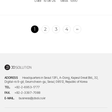
Date
15-08-26
Views
9390
1
2
3
4
ADDRESS
Headquarters in Seoul: 13Fl., A-Dong, Kapeul Great Bld., 32,
Digital-ro 9-gil, Geumcheon-gu, Seoul, 08512, Republic of Korea
TEL.
+82-2-6953-1777
FAX.
+82-2-3397-7088
E-MAIL.
business@jdsol.co.kr