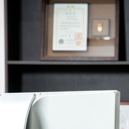
제이디솔루션 - 초지향성 음향 및 초지향성 스피커 원천기술 전문 기업
소셜임팩트, 지향성 스피커, 초 지향성 스피커, 고출력 지향성 스피커, 경고/재난/안전/안내 방송, 딕센, 사운딕, 특수목적 스피커