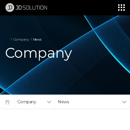
제이디솔루션 - 초지향성 음향 및 초지향성 스피커 원천기술 전문 기업
소셜임팩트, 지향성 스피커, 초 지향성 스피커, 고출력 지향성 스피커, 경고/재난/안전/안내 방송, 딕센, 사운딕, 특수목적 스피커
Company
News
Company
Company
News