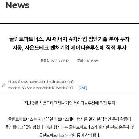
News
글린트파트너스, AI·에너지 4차산업 첨단기술 분야 투자
시동, 사운드테크 벤처기업 제이디솔루션에 직접 투자
등록일
2020.05.12
조회수
10,848
https://news.naver.com/main/read.nhn?
mode=LSD&mid=sec&sid1=101&oid=003…
[7811]
지난 3월 사운드테크 벤처기업 제이디솔루션에 직접 투자
글린트파트너스는 지난 11일 파트너스데이 행사를 열고 본격적인 투자 활동에
돌입했다고 12일 밝혔다. 이날 행사에는 글린트파트너스가 출자한 펀드 운용사 및
글린트파트너스 임직원 등이 참석했다.