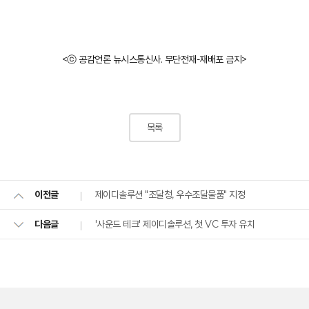
<ⓒ 공감언론 뉴시스통신사. 무단전재-재배포 금지>
목록
제이디솔루션 "조달청, 우수조달물품" 지정
이전글
'사운드 테크' 제이디솔루션, 첫 VC 투자 유치
다음글