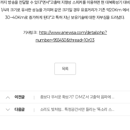
까지 방송을 전달할 수 있다"면서"고출력 지향성 스피커를 이용하면 현 대북확성기 대비
1/4의 크기로 유사한 성능을 가지며 같은 크기일 경우 유효거리가 기존 약20Km 에서
30~40Km로 증가하게 된다"고 특허 지닌 보유기술에 대한 자부심을 드러냈다.
기사링크 :
http://www.anewsa.com/detail.php?
number=955450&thread=10r03
목록
총보다 무서운 확성기? DMZ서 고출력 음파에 노출만돼도
이전글
소리도 빛처럼… 특정공간서만 들리는 ‘똑소리 스피커’
다음글