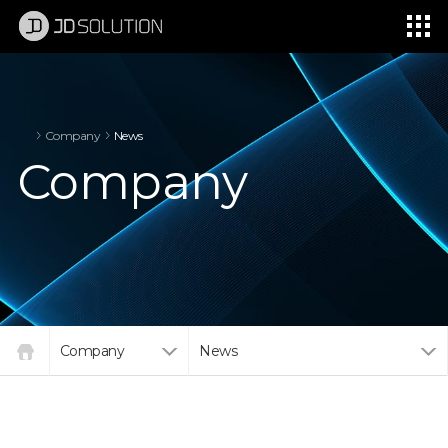
제이디솔루션 - 초지향성 음향 및 초지향성 스피커 원천기술 전문 기업
소셜임팩트, 지향성 스피커, 초 지향성 스피커, 고출력 지향성 스피커, 경고/재난/안전/안내 방송, 딕센, 사운딕, 특수목적 스피커
Company
News
Company
Company
News