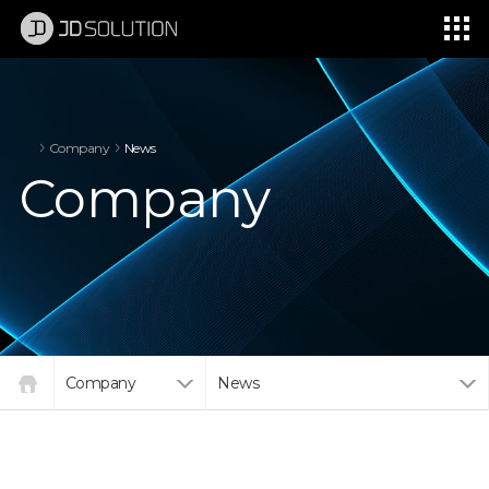
제이디솔루션 - 초지향성 음향 및 초지향성 스피커 원천기술 전문 기업
소셜임팩트, 지향성 스피커, 초 지향성 스피커, 고출력 지향성 스피커, 경고/재난/안전/안내 방송, 딕센, 사운딕, 특수목적 스피커
Company
News
Company
Company
News