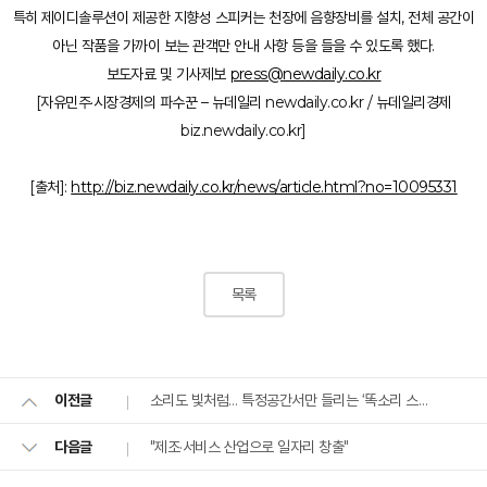
특히 제이디솔루션이 제공한 지향성 스피커는 천장에 음향장비를 설치, 전체 공간이
아닌 작품을 가까이 보는 관객만 안내 사항 등을 들을 수 있도록 했다.
보도자료 및 기사제보
press@newdaily.co.kr
[자유민주·시장경제의 파수꾼 – 뉴데일리 newdaily.co.kr / 뉴데일리경제
biz.newdaily.co.kr]
[출처]:
http://biz.newdaily.co.kr/news/article.html?no=10095331
목록
소리도 빛처럼… 특정공간서만 들리는 ‘똑소리 스피커’
이전글
"제조·서비스 산업으로 일자리 창출"
다음글