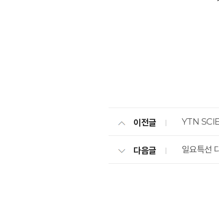
YTN SC
이전글
일요특선 다
다음글