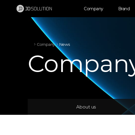
제이디솔루션 - 초지향성 음향 및 초지향성 스피커 원천기술 전문 기업
소셜임팩트, 지향성 스피커, 초 지향성 스피커, 고출력 지향성 스피커, 경고/재난/안전/안내 방송, 딕센, 사운딕, 특수목적 스피커
Company
Brand
Company
News
Compan
About us