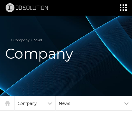
제이디솔루션 - 초지향성 음향 및 초지향성 스피커 원천기술 전문 기업
소셜임팩트, 지향성 스피커, 초 지향성 스피커, 고출력 지향성 스피커, 경고/재난/안전/안내 방송, 딕센, 사운딕, 특수목적 스피커
Company
News
Company
Company
News