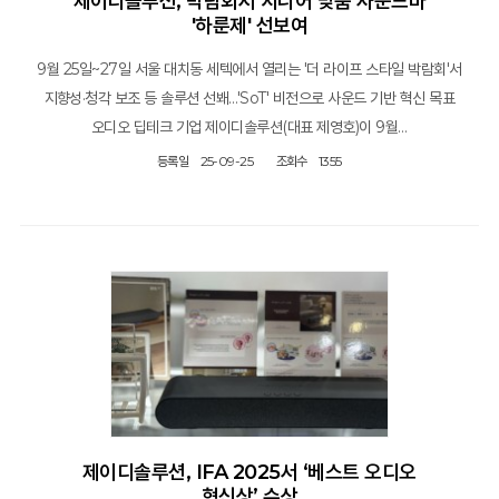
제이디솔루션, 박람회서 시니어 맞춤 사운드바
'하룬제' 선보여
9월 25일~27일 서울 대치동 세텍에서 열리는 '더 라이프 스타일 박람회'서
지향성·청각 보조 등 솔루션 선봬…'SoT' 비전으로 사운드 기반 혁신 목표
오디오 딥테크 기업 제이디솔루션(대표 제영호)이 9월…
등록일
25-09-25
조회수
1355
제이디솔루션, IFA 2025서 ‘베스트 오디오
혁신상’ 수상