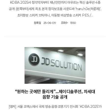
KOBA 2025서 청각약자부터 재난안전까지 아우르는 혁신 솔루션 4종
공개 (왼쪽부터)세계 최초 본격 청각보조용 사운드바 ‘haru’nJe(하룬제)’,
초지향성 스피커 브릭미니, 이동형 비상방송 스피커 PES./…
등록일
25-06-09
조회수
1350
“원하는 곳에만 들리게”…제이디솔루션, 차세대
음향 기술 공개
[앵커] 서울 코엑스에서 국제 방송·음향·조명기기 전시회 ‘KOBA 2025’가