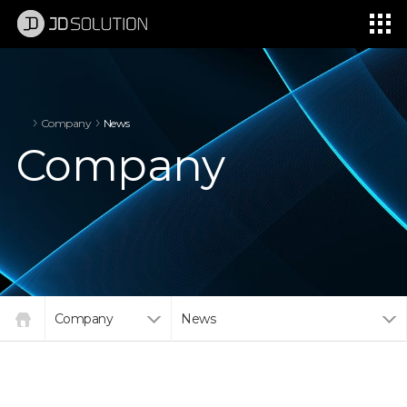
제이디솔루션 - 초지향성 음향 및 초지향성 스피커 원천기술 전문 기업
소셜임팩트, 지향성 스피커, 초 지향성 스피커, 고출력 지향성 스피커, 경고/재난/안전/안내 방송, 딕센, 사운딕, 특수목적 스피커
Company
News
Company
Company
News