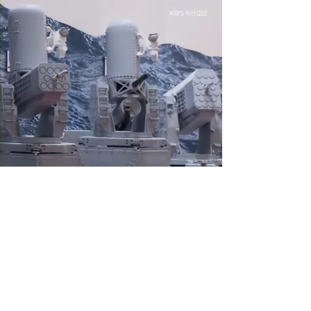
제이디솔루션 - 초지향성 음향 및 초지향성 스피커 원천기술 전문 기업
소셜임팩트, 지향성 스피커, 초 지향성 스피커, 고출력 지향성 스피커, 경고/재난/안전/안내 방송, 딕센, 사운딕, 특수목적 스피커