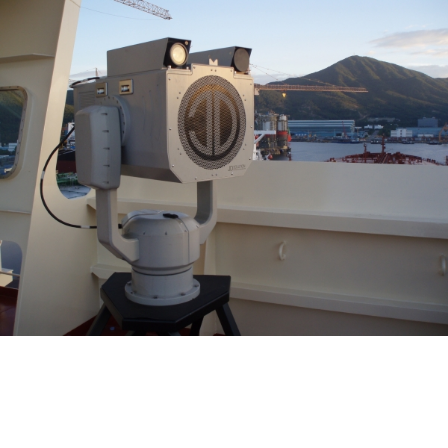
제이디솔루션 - 초지향성 음향 및 초지향성 스피커 원천기술 전문 기업
소셜임팩트, 지향성 스피커, 초 지향성 스피커, 고출력 지향성 스피커, 경고/재난/안전/안내 방송, 딕센, 사운딕, 특수목적 스피커