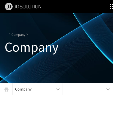
제이디솔루션 - 초지향성 음향 및 초지향성 스피커 원천기술 전문 기업
소셜임팩트, 지향성 스피커, 초 지향성 스피커, 고출력 지향성 스피커, 경고/재난/안전/안내 방송, 딕센, 사운딕, 특수목적 스피커
Company
Company
Company