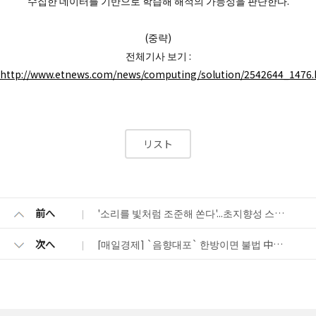
수집한 데이터를 기반으로 학습해 해적의 가능성을 판단한다.
(중략)
전체기사 보기 :
http://www.etnews.com/news/computing/solution/2542644_1476.
リスト
前へ
'소리를 빛처럼 조준해 쏜다'...초지향성 스피커
次へ
[매일경제] `음향대포` 한방이면 불법 中 어선 `올킬`