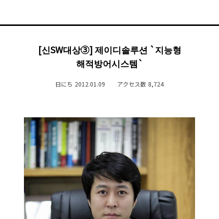
[신SW대상③] 제이디솔루션 `지능형
해적방어시스템`
日にち
2012.01.09
アクセス数
8,724