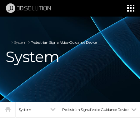
제이디솔루션 - 초지향성 음향 및 초지향성 스피커 원천기술 전문 기업
소셜임팩트, 지향성 스피커, 초 지향성 스피커, 고출력 지향성 스피커, 경고/재난/안전/안내 방송, 딕센, 사운딕, 특수목적 스피커
System
Pedestrian Signal Voice Guidance Device
System
System
Pedestrian Signal Voice Guidance Device