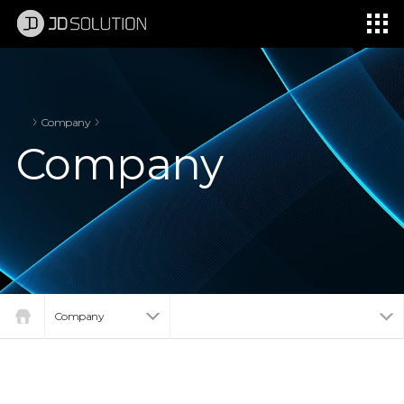
제이디솔루션 - 초지향성 음향 및 초지향성 스피커 원천기술 전문 기업
소셜임팩트, 지향성 스피커, 초 지향성 스피커, 고출력 지향성 스피커, 경고/재난/안전/안내 방송, 딕센, 사운딕, 특수목적 스피커
Company
Company
Company