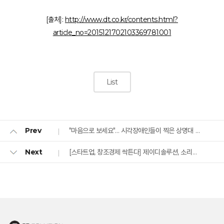
[출처]:
http://www.dt.co.kr/contents.html?
article_no=2015121702103369781001
List
"마음으로 보세요"… 시각장애인들이 찍은 상명대 사진전시회 개막
Prev
[스타트업, 창조경제 싹튼다] 제이디솔루션, 소리로 해적을 물리치다
Next