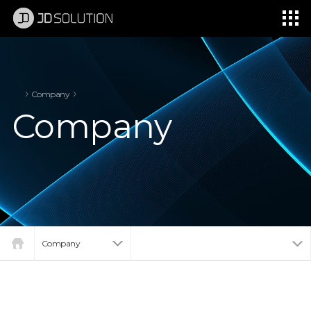
제이디솔루션 - 초지향성 음향 및 초지향성 스피커 원천기술 전문 기업
소셜임팩트, 지향성 스피커, 초 지향성 스피커, 고출력 지향성 스피커, 경고/재난/안전/안내 방송, 딕센, 사운딕, 특수목적 스피커
Company
Company
Company