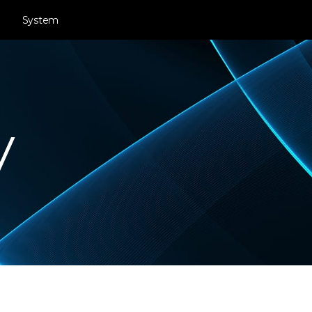
System
y