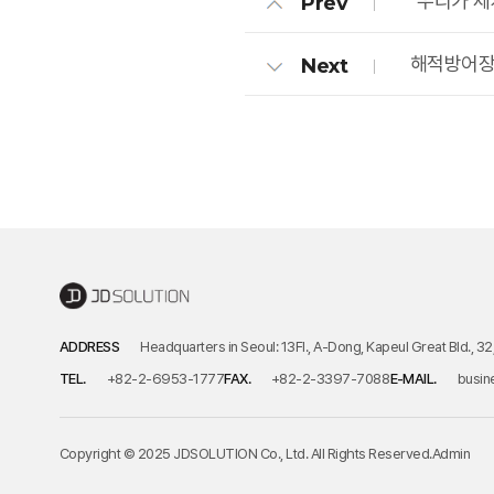
"우리가 세
Prev
해적방어장
Next
ADDRESS
Headquarters in Seoul: 13Fl., A-Dong, Kapeul Great Bld., 3
TEL.
+82-2-6953-1777
FAX.
+82-2-3397-7088
E-MAIL.
busin
Copyright © 2025 JDSOLUTION Co., Ltd. All Rights Reserved.
Admin