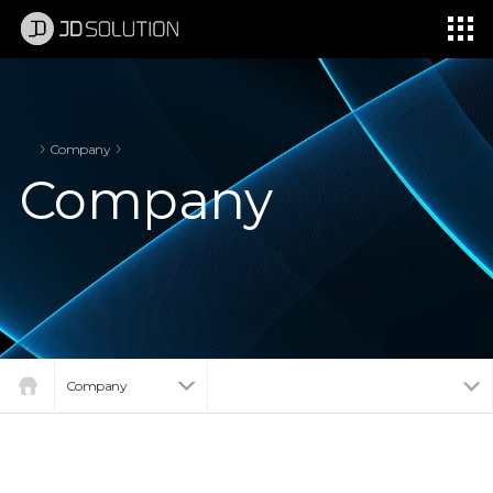
제이디솔루션 - 초지향성 음향 및 초지향성 스피커 원천기술 전문 기업
소셜임팩트, 지향성 스피커, 초 지향성 스피커, 고출력 지향성 스피커, 경고/재난/안전/안내 방송, 딕센, 사운딕, 특수목적 스피커
Company
Company
Company