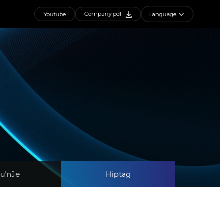
Company pdf
Youtube
Language
u’nJe
Hiptag