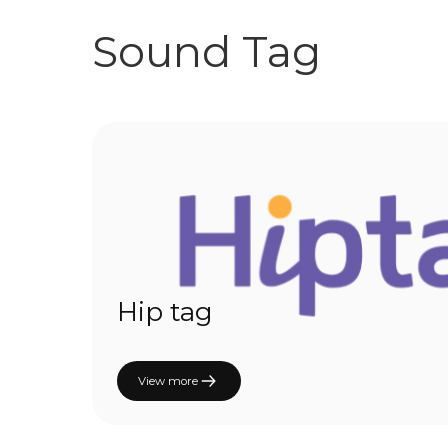
Sound Tag
Hip tag
View more