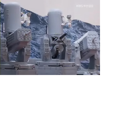
제이디솔루션 - 초지향성 음향 및 초지향성 스피커 원천기술 전문 기업
소셜임팩트, 지향성 스피커, 초 지향성 스피커, 고출력 지향성 스피커, 경고/재난/안전/안내 방송, 딕센, 사운딕, 특수목적 스피커