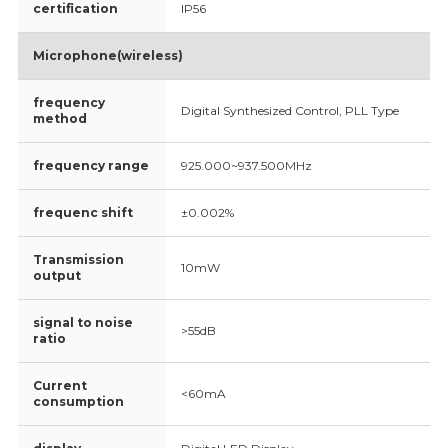
certiﬁcation
IP56
Microphone(wireless)
frequency
Digital Synthesized Control, PLL Type
method
frequency range
925.000~937.500MHz
frequenc shift
±0.002%
Transmission
10mW
output
signal to noise
>55dB
ratio
Current
<60mA
consumption