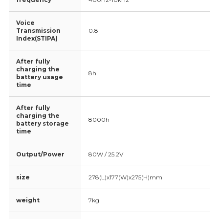
Voice
Transmission
0.8
Index(STIPA)
After fully
charging the
8h
battery usage
time
After fully
charging the
8000h
battery storage
time
Output/Power
80W / 25.2V
size
278(L)x177(W)x275(H)mm
weight
7kg