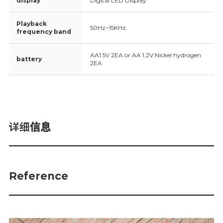
display
Digital LED Display
Playback
50Hz~15KHz
frequency band
AA1.5V 2EA or AA 1.2V Nickel hydrogen
battery
2EA
详细信息
Reference